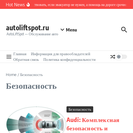
Перейти к содержанию
Hot News
Как действовать, если эвакуатор не нужен, а помощь на дороге срочно тре
autoliftspot.ru
Menu
AutoLiftSpot — Обслуживание авто
Главная
Информация для правообладателей
Обратная связь
Политика конфиденциальности
Home
/
Безопасность
Безопасность
Безопасность
Audi: Комплексная
безопасность и