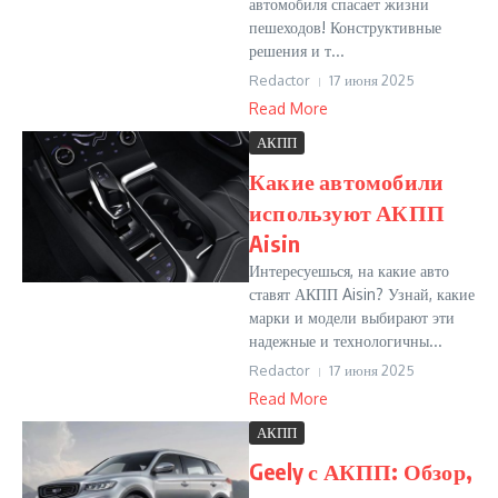
автомобиля спасает жизни
пешеходов! Конструктивные
решения и т...
Redactor
17 июня 2025
Read More
АКПП
Какие автомобили
используют АКПП
Aisin
Интересуешься, на какие авто
ставят АКПП Aisin? Узнай, какие
марки и модели выбирают эти
надежные и технологичны...
Redactor
17 июня 2025
Read More
АКПП
Geely с АКПП: Обзор,