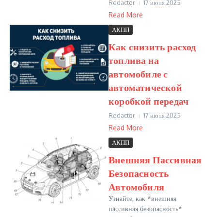
Redactor
17 июня 2025
Read More
АКПП
Как снизить расход
топлива на
автомобиле с
автоматической
коробкой передач
Redactor
17 июня 2025
Read More
АКПП
Внешняя Пассивная
Безопасность
Автомобиля
Узнайте, как *внешняя
пассивная безопасность*