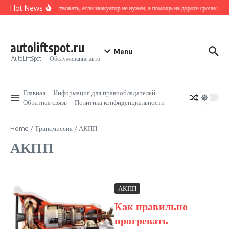
Перейти к содержанию
Hot News
Как действовать, если эвакуатор не нужен, а помощь на дороге срочно тре
autoliftspot.ru
Menu
AutoLiftSpot — Обслуживание авто
Главная
Информация для правообладателей
Обратная связь
Политика конфиденциальности
Home
/
Трансмиссия
/
АКПП
АКПП
АКПП
Как правильно
прогревать