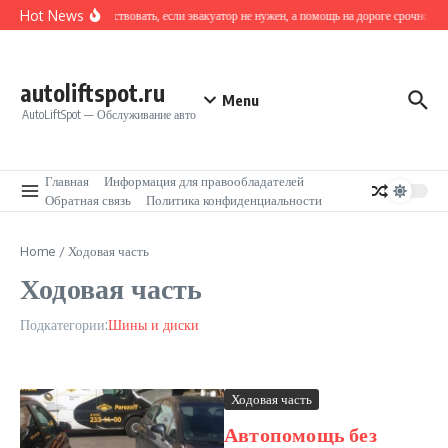
Перейти к содержанию
Hot News
Как действовать, если эвакуатор не нужен, а помощь на дороге срочно тре
autoliftspot.ru
Menu
AutoLiftSpot — Обслуживание авто
Главная
Информация для правообладателей
Обратная связь
Политика конфиденциальности
Home
/
Ходовая часть
Ходовая часть
Подкатегории:
Шины и диски
Ходовая часть
Автопомощь без