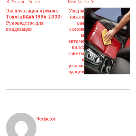
Previous Article
Next Article
Эксплуатация и ремонт
Уход за
Toyota RAV4 1994-2000:
кожан
Руководство для
ым
владельцев
салоно
м
автомо
биля:
советы
и
рекоме
ндации
Redactor