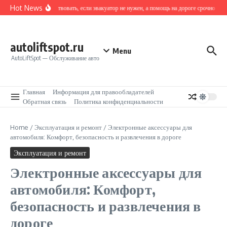
Перейти к содержанию
Hot News
Как действовать, если эвакуатор не нужен, а помощь на дороге срочно треб
autoliftspot.ru
Menu
AutoLiftSpot — Обслуживание авто
Главная
Информация для правообладателей
Обратная связь
Политика конфиденциальности
Home
/
Эксплуатация и ремонт
/
Электронные аксессуары для
автомобиля: Комфорт, безопасность и развлечения в дороге
Эксплуатация и ремонт
Электронные аксессуары для
автомобиля: Комфорт,
безопасность и развлечения в
дороге