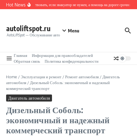
Перейти к содержанию
Hot News
Как действовать, если эвакуатор не нужен, а помощь на дороге срочно треб
autoliftspot.ru
Menu
AutoLiftSpot — Обслуживание авто
Главная
Информация для правообладателей
Обратная связь
Политика конфиденциальности
Home
/
Эксплуатация и ремонт
/
Ремонт автомобиля
/
Двигатель
автомобиля
/
Дизельный Соболь: экономичный и надежный
коммерческий транспорт
Двигатель автомобиля
Дизельный Соболь:
экономичный и надежный
коммерческий транспорт