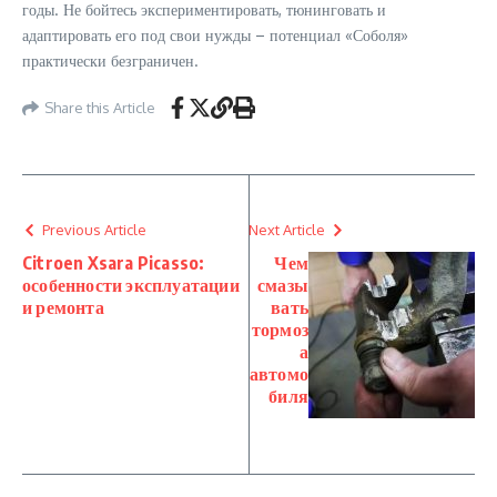
годы. Не бойтесь экспериментировать, тюнинговать и
адаптировать его под свои нужды – потенциал «Соболя»
практически безграничен.
Share this Article
Previous Article
Next Article
Citroen Xsara Picasso:
Чем
особенности эксплуатации
смазы
и ремонта
вать
тормоз
а
автомо
биля