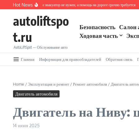
Перейти к содержанию
Hot News
Как действовать, если эвакуатор не нужен, а помощь на дороге срочно требуется
Ав
autoliftspo
Безопасность
Салон 
t.ru
Ходовая часть
Эксп
AutoLiftSpot — Обслуживание авто
Главная
Информация для правообладателей
Обратная связь
Home
/
Эксплуатация и ремонт
/
Ремонт автомобиля
/
Двигатель авто
Двигатель автомобиля
Двигатель на Ниву: 
14 июня 2025