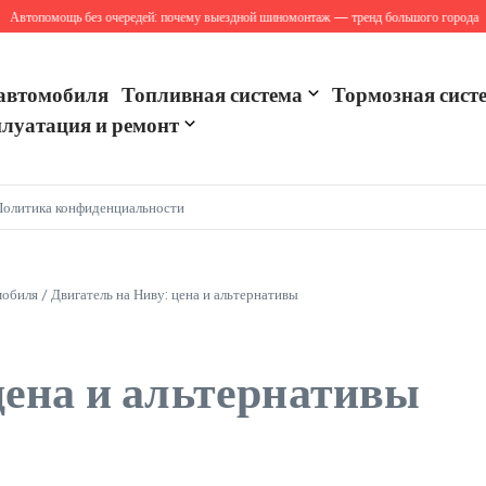
топомощь без очередей: почему выездной шиномонтаж — тренд большого города
Са
автомобиля
Топливная система
Тормозная сист
луатация и ремонт
Политика конфиденциальности
мобиля
/
Двигатель на Ниву: цена и альтернативы
цена и альтернативы