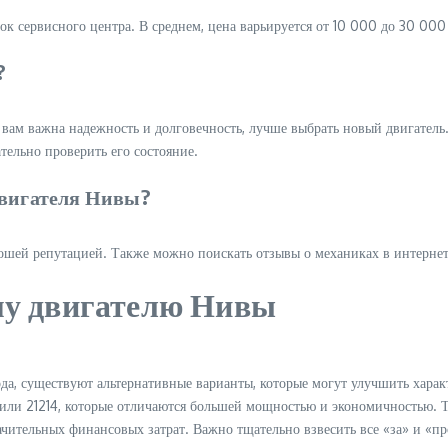
ок сервисного центра. В среднем, цена варьируется от 10 000 до 30 000
?
 вам важна надежность и долговечность, лучше выбрать новый двигатель.
тельно проверить его состояние.
двигателя Нивы?
ошей репутацией. Также можно поискать отзывы о механиках в интернете
му двигателю Нивы
да, существуют альтернативные варианты, которые могут улучшить хара
3 или 21214, которые отличаются большей мощностью и экономичностью. 
ачительных финансовых затрат. Важно тщательно взвесить все «за» и «п