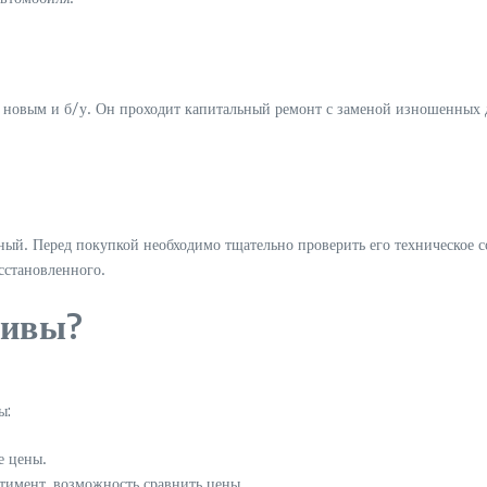
новым и б/у. Он проходит капитальный ремонт с заменой изношенных д
ный. Перед покупкой необходимо тщательно проверить его техническое с
сстановленного.
Нивы?
ы:
е цены.
тимент, возможность сравнить цены.