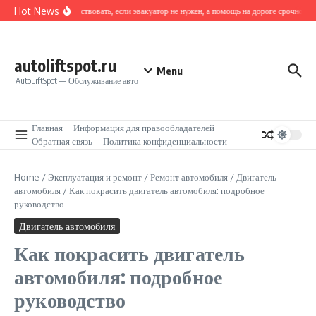
Перейти к содержанию
Hot News
Как действовать, если эвакуатор не нужен, а помощь на дороге срочно тре
autoliftspot.ru
Menu
AutoLiftSpot — Обслуживание авто
Главная
Информация для правообладателей
Обратная связь
Политика конфиденциальности
Home
/
Эксплуатация и ремонт
/
Ремонт автомобиля
/
Двигатель
автомобиля
/
Как покрасить двигатель автомобиля: подробное
руководство
Двигатель автомобиля
Как покрасить двигатель
автомобиля: подробное
руководство