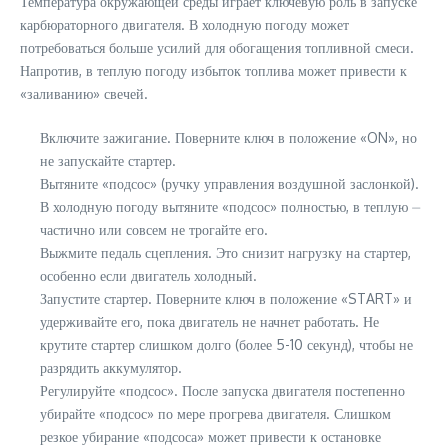
Температура окружающей среды играет ключевую роль в запуске
карбюраторного двигателя. В холодную погоду может
потребоваться больше усилий для обогащения топливной смеси.
Напротив, в теплую погоду избыток топлива может привести к
«заливанию» свечей.
Включите зажигание. Поверните ключ в положение «ON», но
не запускайте стартер.
Вытяните «подсос» (ручку управления воздушной заслонкой).
В холодную погоду вытяните «подсос» полностью, в теплую ⏤
частично или совсем не трогайте его.
Выжмите педаль сцепления. Это снизит нагрузку на стартер,
особенно если двигатель холодный.
Запустите стартер. Поверните ключ в положение «START» и
удерживайте его, пока двигатель не начнет работать. Не
крутите стартер слишком долго (более 5-10 секунд), чтобы не
разрядить аккумулятор.
Регулируйте «подсос». После запуска двигателя постепенно
убирайте «подсос» по мере прогрева двигателя. Слишком
резкое убирание «подсоса» может привести к остановке