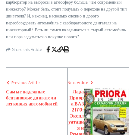
карбюратор на выбросы в атмосферу больше, чем современный
инжектор? Может быть, стоит подумать о переходе на другой тип
двигателя? И, наконец, насколько сложно и дорого
переоборудовать автомобиль с карбюраторного двигателя на
инжекторный? Есть ли смысл вкладываться в старый автомобиль,
или пора задуматься о покупке нового?
Share this Article
Previous Article
Next Article
Самые надежные
Лада
бензиновые двигатели
Приор
легковых автомобилей
а ВАЗ
2170:
Экспл
уатаци
я и
Ремон