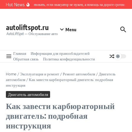
Перейти к содержанию
Hot News
Как действовать, если эвакуатор не нужен, а помощь на дороге срочно треб
autoliftspot.ru
Menu
AutoLiftSpot — Обслуживание авто
Главная
Информация для правообладателей
Обратная связь
Политика конфиденциальности
Home
/
Эксплуатация и ремонт
/
Ремонт автомобиля
/
Двигатель
автомобиля
/
Как завести карбюраторный двигатель: подробная
инструкция
Двигатель автомобиля
Как завести карбюраторный
двигатель: подробная
инструкция