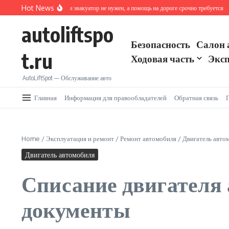
Перейти к содержанию
Hot News
Как действовать, если эвакуатор не нужен, а помощь на дороге срочно требуется
Ав
autoliftspo
Безопасность
Салон 
t.ru
Ходовая часть
Эксп
AutoLiftSpot — Обслуживание авто
Главная
Информация для правообладателей
Обратная связь
Home
/
Эксплуатация и ремонт
/
Ремонт автомобиля
/
Двигатель авто
Двигатель автомобиля
Списание двигателя 
документы