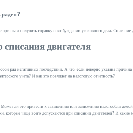
краден?
е органы и получить справку о возбуждении уголовного дела. Списание 
 списания двигателя
бой ряд негативных последствий. А что, если неверно указана причина с
лтерского учета? И как это повлияет на налоговую отчетность?
? Может ли это привести к завышению или занижению налогооблагаемо
, которые чаще всего допускаются при списании двигателей? И какие м