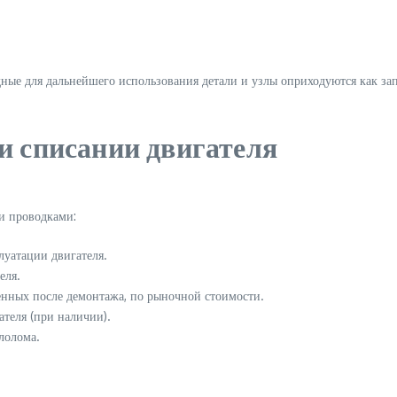
ные для дальнейшего использования детали и узлы оприходуются как за
и списании двигателя
и проводками:
луатации двигателя.
еля.
ченных после демонтажа, по рыночной стоимости.
ателя (при наличии).
лолома.