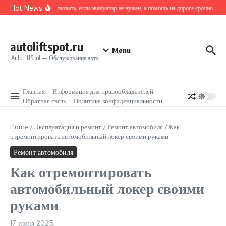
Перейти к содержанию
Hot News
Как действовать, если эвакуатор не нужен, а помощь на дороге срочно требу
autoliftspot.ru
Menu
AutoLiftSpot — Обслуживание авто
Главная
Информация для правообладателей
Обратная связь
Политика конфиденциальности
Home
/
Эксплуатация и ремонт
/
Ремонт автомобиля
/
Как
отремонтировать автомобильный локер своими руками
Ремонт автомобиля
Как отремонтировать
автомобильный локер своими
руками
17 июня 2025