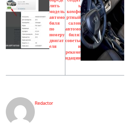
лить
ь
модель
комфо
автомо
ртный
биля
салон
по
автомо
номеру
биля:
двигат
советы
еля
и
рекоме
ндации
Redactor