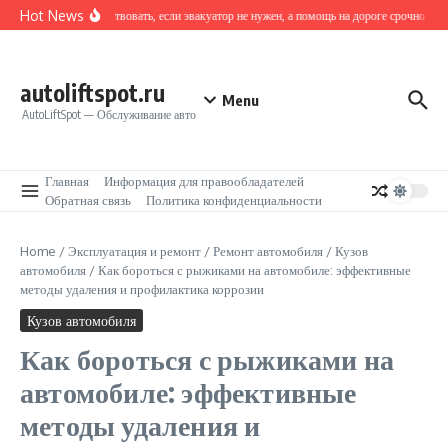
Перейти к содержанию
Hot News
Как действовать, если эвакуатор не нужен, а помощь на дороге срочно треб
autoliftspot.ru
Menu
AutoLiftSpot — Обслуживание авто
Главная
Информация для правообладателей
Обратная связь
Политика конфиденциальности
Home
/
Эксплуатация и ремонт
/
Ремонт автомобиля
/
Кузов
автомобиля
/
Как бороться с рыжиками на автомобиле: эффективные
методы удаления и профилактика коррозии
Кузов автомобиля
Как бороться с рыжиками на
автомобиле: эффективные
методы удаления и