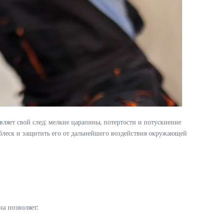
вляет свой след: мелкие царапины, потертости и потускнение
 блеск и защитить его от дальнейшего воздействия окружающей
на позволяет: