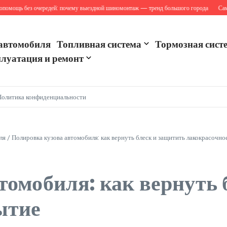
ь без очередей: почему выездной шиномонтаж — тренд большого города
Самые сти
автомобиля
Топливная система
Тормозная сист
луатация и ремонт
Политика конфиденциальности
ля
/
Полировка кузова автомобиля: как вернуть блеск и защитить лакокрасочн
томобиля: как вернуть 
ытие