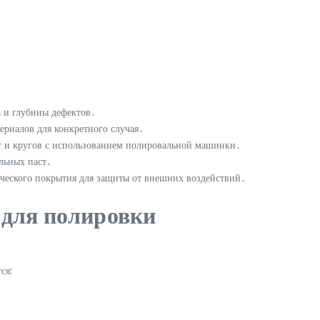
а и глубины дефектов․
ериалов для конкретного случая․
т и кругов с использованием полировальной машинки․
альных паст․
ического покрытия для защиты от внешних воздействий․
для полировки
ся: