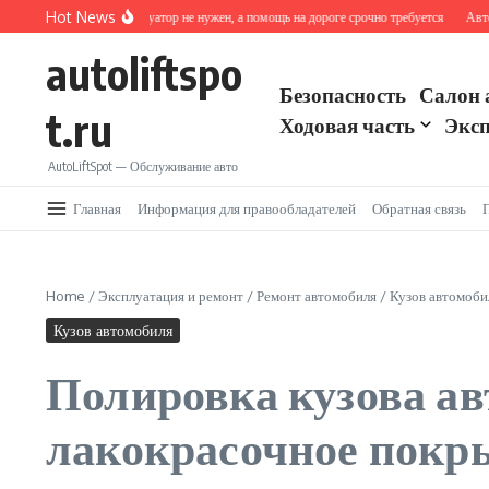
Перейти к содержанию
Hot News
йствовать, если эвакуатор не нужен, а помощь на дороге срочно требуется
Автопомощ
autoliftspo
Безопасность
Салон 
t.ru
Ходовая часть
Эксп
AutoLiftSpot — Обслуживание авто
Главная
Информация для правообладателей
Обратная связь
Home
/
Эксплуатация и ремонт
/
Ремонт автомобиля
/
Кузов автомоби
Кузов автомобиля
Полировка кузова ав
лакокрасочное покр