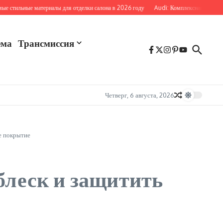
льные материалы для отделки салона в 2026 году
Audi: Комплексная безопасность
ема
Трансмиссия
Четверг, 6 августа, 2026
ое покрытие
блеск и защитить