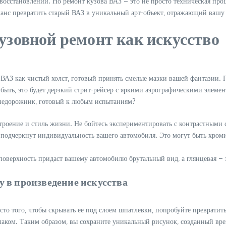
 восстановлении. Но ремонт кузова ВАЗ – это не просто техническая про
шанс превратить старый ВАЗ в уникальный арт-объект‚ отражающий вашу 
узовной ремонт как искусство
ой ВАЗ как чистый холст‚ готовый принять смелые мазки вашей фантазии. 
 быть‚ это будет дерзкий стрит-рейсер с яркими аэрографическими элем
внедорожник‚ готовый к любым испытаниям?
строение и стиль жизни. Не бойтесь экспериментировать с контрастным
е подчеркнут индивидуальность вашего автомобиля. Это могут быть хро
 поверхность придаст вашему автомобилю брутальный вид‚ а глянцевая – 
 в произведение искусства
сто того‚ чтобы скрывать ее под слоем шпатлевки‚ попробуйте превратить
лаком. Таким образом‚ вы сохраните уникальный рисунок‚ созданный вре