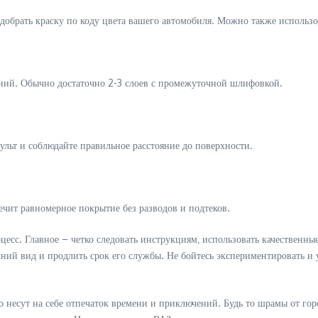
одобрать краску по коду цвета вашего автомобиля. Можно также использо
ений. Обычно достаточно 2-3 слоев с промежуточной шлифовкой.
ульт и соблюдайте правильное расстояние до поверхности.
печит равномерное покрытие без разводов и подтеков.
есс. Главное – четко следовать инструкциям‚ использовать качественны
й вид и продлить срок его службы. Не бойтесь экспериментировать и у
о несут на себе отпечаток времени и приключений. Будь то шрамы от го