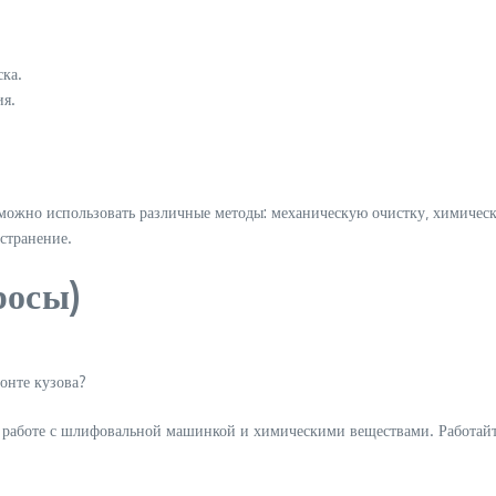
ска.
ия.
я можно использовать различные методы: механическую очистку‚ химичес
странение.
росы)
онте кузова?
ри работе с шлифовальной машинкой и химическими веществами. Работа