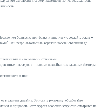
цедура‚ это акт любви к своему железному коню‚ возможность
личность.
Прежде чем браться за шлифовку и шпатлевку‚ создайте эскиз –
ентами? Или ретро-автомобиль‚ бережно восстановленный до
и сочетаниями и необычными оттенками.
мированные накладки‚ виниловые наклейки‚ самодельные бамперы
элегантность и шик.
 ее в элемент дизайна. Зачистите ржавчину‚ обработайте
менем и природой. Этот эффект особенно эффектно смотрится на