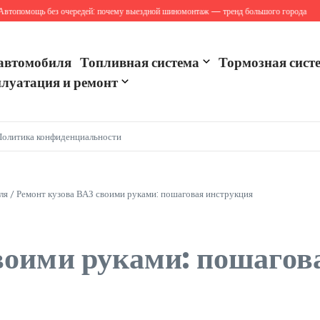
омощь без очередей: почему выездной шиномонтаж — тренд большого города
Самы
автомобиля
Топливная система
Тормозная сист
луатация и ремонт
Политика конфиденциальности
ля
/
Ремонт кузова ВАЗ своими руками: пошаговая инструкция
воими руками: пошагов