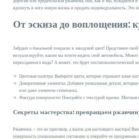
дорогам или предательская ржавчина‚ они‚ как и мы‚ нуждаются в
вдохнуть в него новую жизнь и придать индивидуальность. Это 
От эскиза до воплощения: к
Забудьте о банальной покраске в заводской цвет! Представьте св
визуализируйте‚ каким вы хотите видеть свой автомобиль. Может
первозданного вида? А может‚ это будет постапокалиптический 
Цветовая палитра: Выберите цвета‚ которые отражают ваше на
Декоративные элементы: Добавьте уникальные детали‚ которы
или даже элементы стимпанка.
Фактура поверхности: Поиграйте с текстурой краски. Матовая
Секреты мастерства: превращаем ржавчину
Ржавчина – это не приговор‚ а вызов для настоящего мастера! Вме
поверхность специальными составами и покройте ее прозрачным 