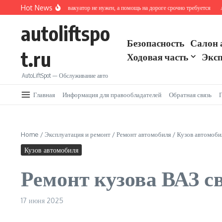
Перейти к содержанию
Hot News
ак действовать, если эвакуатор не нужен, а помощь на дороге срочно требуется
Автоп
autoliftspo
Безопасность
Салон 
t.ru
Ходовая часть
Эксп
AutoLiftSpot — Обслуживание авто
Главная
Информация для правообладателей
Обратная связь
Home
/
Эксплуатация и ремонт
/
Ремонт автомобиля
/
Кузов автомоби
Кузов автомобиля
Ремонт кузова ВАЗ с
17 июня 2025