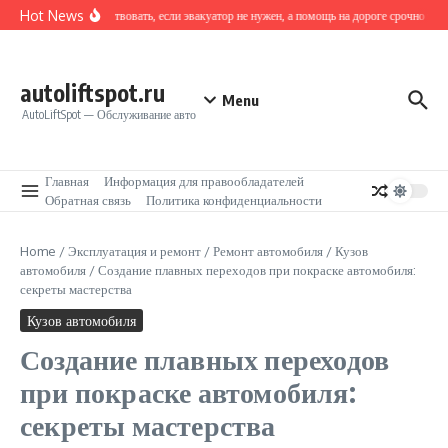
Перейти к содержанию
Hot News
Как действовать, если эвакуатор не нужен, а помощь на дороге срочно треб
autoliftspot.ru
Menu
AutoLiftSpot — Обслуживание авто
Главная
Информация для правообладателей
Обратная связь
Политика конфиденциальности
Home
/
Эксплуатация и ремонт
/
Ремонт автомобиля
/
Кузов
автомобиля
/
Создание плавных переходов при покраске автомобиля:
секреты мастерства
Кузов автомобиля
Создание плавных переходов
при покраске автомобиля:
секреты мастерства