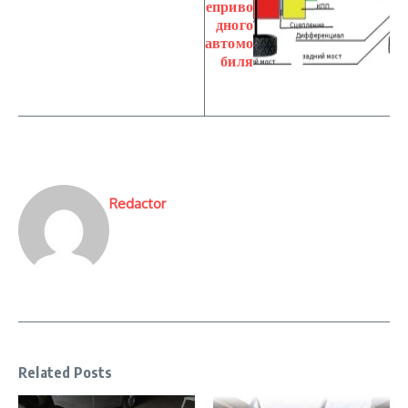
еприво
дного
автомо
биля
Redactor
Related Posts