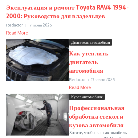
Эксплуатация и ремонт Toyota RAV4 1994-
2000: Руководство для владельцев
Redactor
17 июня 2025
Read More
Двигатель автомобиля
Как утеплить
двигатель
автомобиля
Redactor
17 июня 2025
Read More
Кузов автомобиля
Профессиональная
обработка стекол и
кузова автомобиля
Хотите, чтобы ваш автомобиль