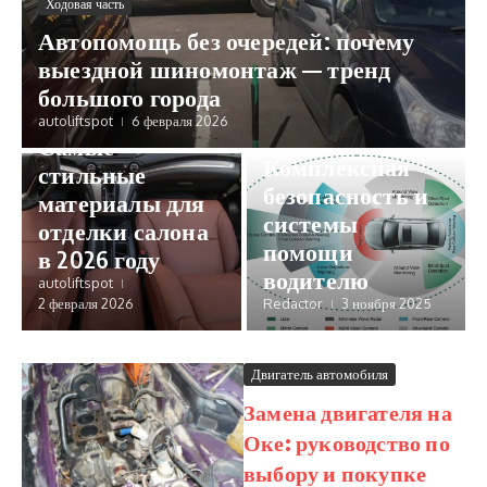
Ходовая часть
Автопомощь без очередей: почему
выездной шиномонтаж — тренд
большого города
Безопасность
Салон автомобиля
autoliftspot
6 февраля 2026
Audi:
Самые
Комплексная
стильные
безопасность и
материалы для
системы
отделки салона
помощи
в 2026 году
водителю
autoliftspot
2 февраля 2026
Redactor
3 ноября 2025
Двигатель автомобиля
Замена двигателя на
Оке: руководство по
выбору и покупке