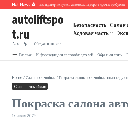
Перейти к содержанию
Hot News
Как действовать, если эвакуатор не нужен, а помощь на дороге срочно требуется
Ав
autoliftspo
Безопасность
Салон 
t.ru
Ходовая часть
Эксп
AutoLiftSpot — Обслуживание авто
Главная
Информация для правообладателей
Обратная связь
Home
/
Салон автомобиля
/
Покраска салона автомобиля: полное руко
Салон автомобиля
Покраска салона авт
17 июня 2025