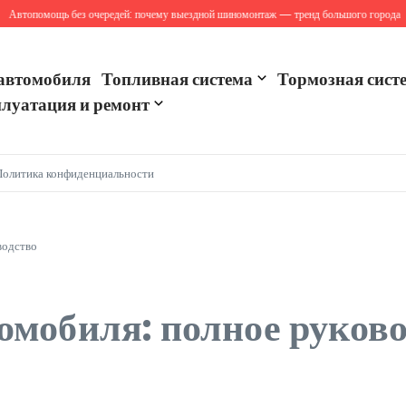
топомощь без очередей: почему выездной шиномонтаж — тренд большого города
Са
автомобиля
Топливная система
Тормозная сист
луатация и ремонт
Политика конфиденциальности
водство
омобиля: полное руков