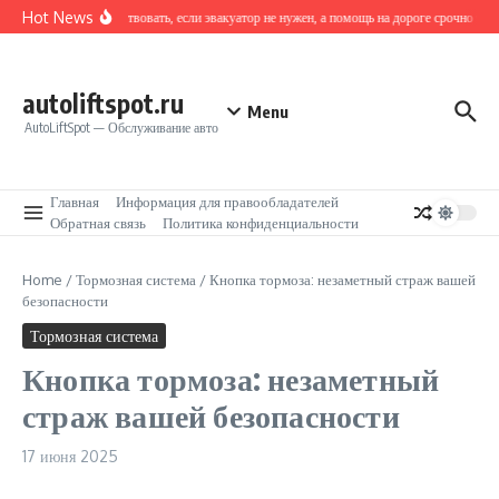
Перейти к содержанию
Hot News
Как действовать, если эвакуатор не нужен, а помощь на дороге срочно треб
autoliftspot.ru
Menu
AutoLiftSpot — Обслуживание авто
Главная
Информация для правообладателей
Обратная связь
Политика конфиденциальности
Home
/
Тормозная система
/
Кнопка тормоза: незаметный страж вашей
безопасности
Тормозная система
Кнопка тормоза: незаметный
страж вашей безопасности
17 июня 2025