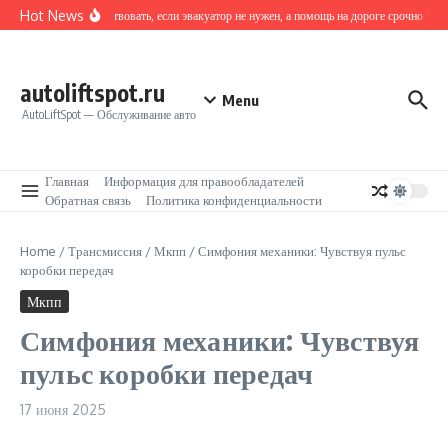
Перейти к содержанию
Hot News
Как действовать, если эвакуатор не нужен, а помощь на дороге срочно треб
autoliftspot.ru
Menu
AutoLiftSpot — Обслуживание авто
Главная
Информация для правообладателей
Обратная связь
Политика конфиденциальности
Home
/
Трансмиссия
/
Мкпп
/
Симфония механики: Чувствуя пульс
коробки передач
Мкпп
Симфония механики: Чувствуя
пульс коробки передач
17 июня 2025