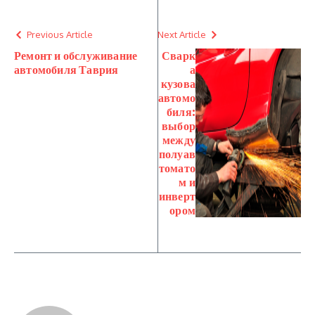
Previous Article
Next Article
Ремонт и обслуживание
Сварк
автомобиля Таврия
а
кузова
автомо
биля:
выбор
между
полуав
томато
м и
инверт
ором