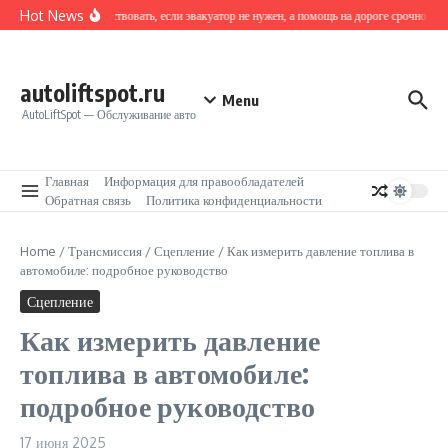
Перейти к содержанию
Hot News
Как действовать, если эвакуатор не нужен, а помощь на дороге срочно треб
autoliftspot.ru
Menu
AutoLiftSpot — Обслуживание авто
Главная
Информация для правообладателей
Обратная связь
Политика конфиденциальности
Home
/
Трансмиссия
/
Сцепление
/
Как измерить давление топлива в
автомобиле: подробное руководство
Сцепление
Как измерить давление
топлива в автомобиле:
подробное руководство
17 июня 2025