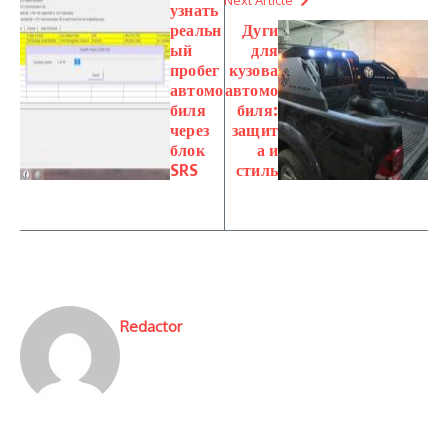
Next Article
узнать
реальн
Дуги
ый
для
пробег
кузова
автомо
автомо
биля
биля:
через
защит
блок
а и
SRS
стиль
Redactor