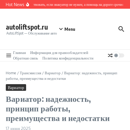
Перейти к содержанию
Hot News
Как действовать, если эвакуатор не нужен, а помощь на дороге срочно тре
autoliftspot.ru
Menu
AutoLiftSpot — Обслуживание авто
Главная
Информация для правообладателей
Обратная связь
Политика конфиденциальности
Home
/
Трансмиссия
/
Вариатор
/
Вариатор: надежность‚ принцип
работы‚ преимущества и недостатки
Вариатор
Вариатор: надежность‚
принцип работы‚
преимущества и недостатки
17 июня 2025