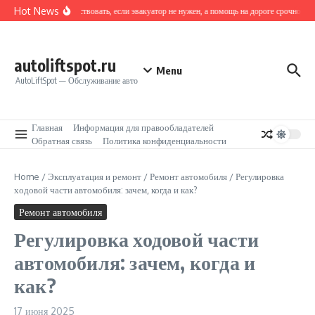
Перейти к содержанию
Hot News
Как действовать, если эвакуатор не нужен, а помощь на дороге срочно тре
autoliftspot.ru
Menu
AutoLiftSpot — Обслуживание авто
Главная
Информация для правообладателей
Обратная связь
Политика конфиденциальности
Home
/
Эксплуатация и ремонт
/
Ремонт автомобиля
/
Регулировка
ходовой части автомобиля: зачем, когда и как?
Ремонт автомобиля
Регулировка ходовой части
автомобиля: зачем, когда и
как?
17 июня 2025