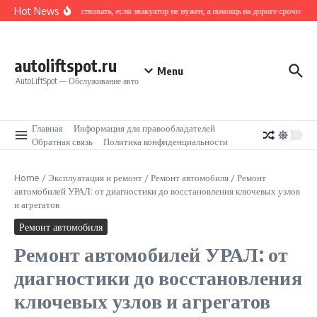
Перейти к содержанию
Hot News
Как действовать, если эвакуатор не нужен, а помощь на дороге срочно тре
autoliftspot.ru
Menu
AutoLiftSpot — Обслуживание авто
Главная
Информация для правообладателей
Обратная связь
Политика конфиденциальности
Home
/
Эксплуатация и ремонт
/
Ремонт автомобиля
/
Ремонт
автомобилей УРАЛ: от диагностики до восстановления ключевых узлов
и агрегатов
Ремонт автомобиля
Ремонт автомобилей УРАЛ: от
диагностики до восстановления
ключевых узлов и агрегатов