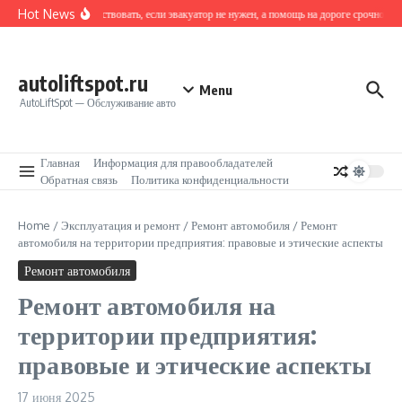
Перейти к содержанию
Hot News
Как действовать, если эвакуатор не нужен, а помощь на дороге срочно тре
autoliftspot.ru
Menu
AutoLiftSpot — Обслуживание авто
Главная
Информация для правообладателей
Обратная связь
Политика конфиденциальности
Home
/
Эксплуатация и ремонт
/
Ремонт автомобиля
/
Ремонт
автомобиля на территории предприятия: правовые и этические аспекты
Ремонт автомобиля
Ремонт автомобиля на
территории предприятия:
правовые и этические аспекты
17 июня 2025