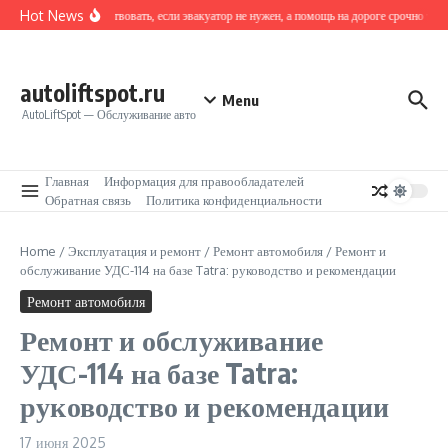
Перейти к содержанию
Hot News
Как действовать, если эвакуатор не нужен, а помощь на дороге срочно треб
autoliftspot.ru
Menu
AutoLiftSpot — Обслуживание авто
Главная
Информация для правообладателей
Обратная связь
Политика конфиденциальности
Home
/
Эксплуатация и ремонт
/
Ремонт автомобиля
/
Ремонт и
обслуживание УДС-114 на базе Tatra: руководство и рекомендации
Ремонт автомобиля
Ремонт и обслуживание
УДС-114 на базе Tatra:
руководство и рекомендации
17 июня 2025