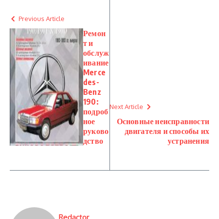
Previous Article
Ремон
т и
обслуж
ивание
Merce
des-
Benz
190:
Next Article
подроб
ное
Основные неисправности
руково
двигателя и способы их
дство
устранения
Redactor