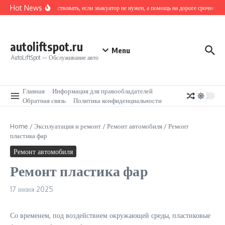
Перейти к содержанию
Hot News
Как действовать, если эвакуатор не нужен, а помощь на дороге срочно тре
autoliftspot.ru
Menu
AutoLiftSpot — Обслуживание авто
Главная
Информация для правообладателей
Обратная связь
Политика конфиденциальности
Home
/
Эксплуатация и ремонт
/
Ремонт автомобиля
/
Ремонт
пластика фар
Ремонт автомобиля
Ремонт пластика фар
17 июня 2025
Со временем, под воздействием окружающей среды, пластиковые