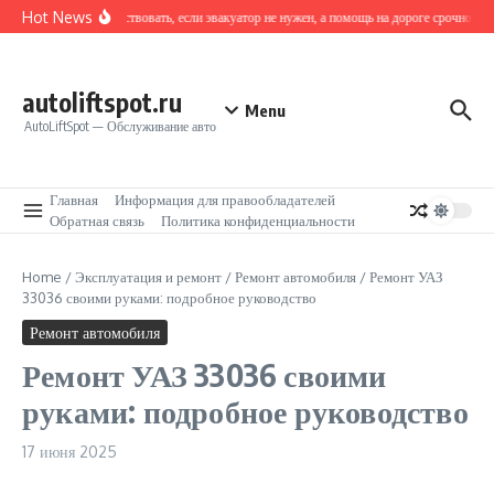
Перейти к содержанию
Hot News
Как действовать, если эвакуатор не нужен, а помощь на дороге срочно тре
autoliftspot.ru
Menu
AutoLiftSpot — Обслуживание авто
Главная
Информация для правообладателей
Обратная связь
Политика конфиденциальности
Home
/
Эксплуатация и ремонт
/
Ремонт автомобиля
/
Ремонт УАЗ
33036 своими руками: подробное руководство
Ремонт автомобиля
Ремонт УАЗ 33036 своими
руками: подробное руководство
17 июня 2025